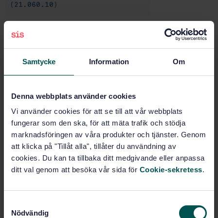
(21.060.10)
Buy this standard
Samtycke
Information
Om
STANDARD
SWEDISH STANDARD
· SS-EN ISO 7045:2011
Pan head screws with type H or type Z cross recess -
Denna webbplats använder cookies
Product grade A (ISO 7045:2011)
Vi använder cookies för att se till att vår webbplats
fungerar som den ska, för att mäta trafik och stödja
Subscribe on standards - Read more
marknadsföringen av våra produkter och tjänster. Genom
att klicka på "Tillåt alla", tillåter du användning av
Price:
789 SEK
cookies. Du kan ta tillbaka ditt medgivande eller anpassa
Add to cart
ditt val genom att besöka vår sida för
Cookie-sekretess
.
PDF
Show more
S
Nödvändig
a