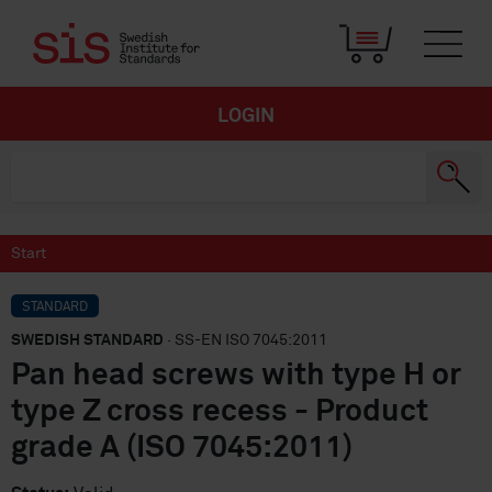
LOGIN
Start
STANDARD
SWEDISH STANDARD
· SS-EN ISO 7045:2011
Pan head screws with type H or
type Z cross recess - Product
grade A (ISO 7045:2011)