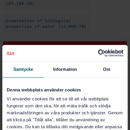
(07.100.20)
Examination of biological
properties of water (13.060.70)
Buy this standard
STANDARD
Samtycke
Information
Om
SWEDISH STANDARD
· SS-EN ISO 16266:2008
Water quality - Detection and enumeration of
Pseudomonas aeruginosa - Method by membrane
Denna webbplats använder cookies
filtration (ISO 16266:2006)
Vi använder cookies för att se till att vår webbplats
Subscribe on standards - Read more
fungerar som den ska, för att mäta trafik och stödja
marknadsföringen av våra produkter och tjänster. Genom
Price:
1 250 SEK
att klicka på "Tillåt alla", tillåter du användning av
Add to cart
cookies. Du kan ta tillbaka ditt medgivande eller anpassa