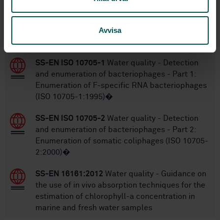
Within the same area
Avvisa
STANDARDS
SS-EN ISO 10705-1
Water quality - Detection
and enumeration of bacteriophages - Part 1:
Enumeration of F-specific RNA bacteriophages
(ISO 10705-1:1995)�
SS-EN ISO 10705-2
Water quality - Detection
and enumeration of bacteriophages - Part 2:
Enumeration of somatic coliphages (ISO 10705-
2:2000)�
SS-EN 16161:2012
Water quality - Guidance on
the use of in vivo absorption techniques for the
estimation of chlorophyll-a concentration in
marine and fresh water samples