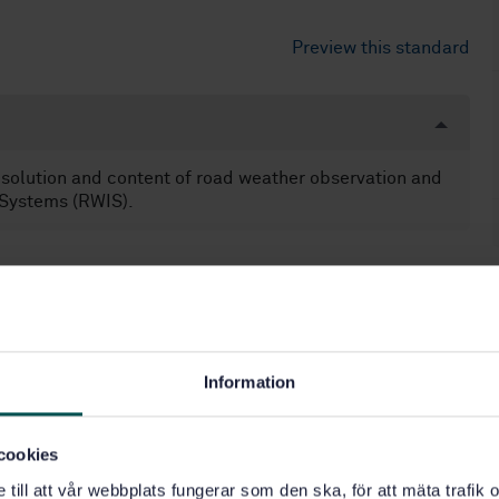
Preview this standard
esolution and content of road weather observation and
 Systems (RWIS).
Information
osal and treatment (13.030.40)
cookies
e till att vår webbplats fungerar som den ska, för att mäta trafi