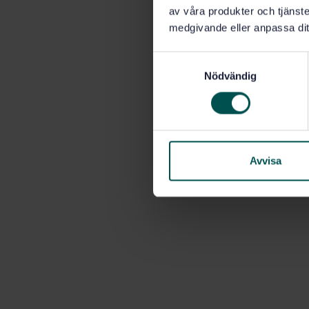
av våra produkter och tjänster
medgivande eller anpassa dit
S
Nödvändig
a
m
t
y
c
k
Avvisa
e
s
v
a
l