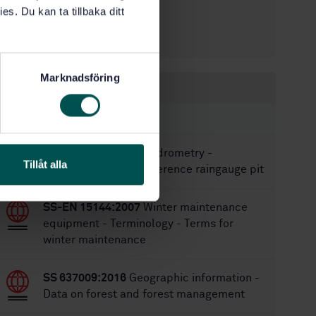
es. Du kan ta tillbaka ditt
2/15/2011
Approved:
20
No of pages:
Marknadsföring
Within the same area
STANDARDS
SS-EN 13798:2010
Hydrometry -
Tillåt alla
Specification for a reference raingauge pit
SS-EN 15144:2007
Winter maintenance
equipment - Terminology - Terms for
winter maintenance
SS 637009:2016
Geographic information -
Data on forest and forest management