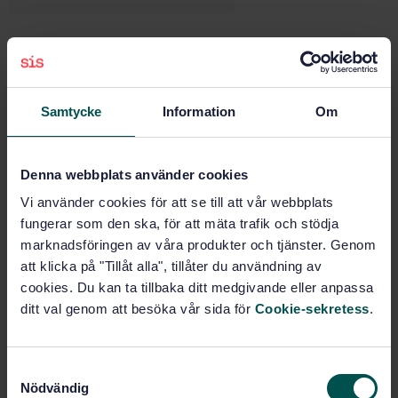
Buy this standard
STANDARD
Samtycke
Information
Om
SWEDISH STANDARD
· SS-ISO 22915-17:2020
Industrial trucks — Verification of stability — Part 17:
Towing tractors, burden and personnel carriers (ISO
Denna webbplats använder cookies
22915-17:2020, IDT)
Vi använder cookies för att se till att vår webbplats
fungerar som den ska, för att mäta trafik och stödja
Subscribe on standards - Read more
marknadsföringen av våra produkter och tjänster. Genom
att klicka på "Tillåt alla", tillåter du användning av
Price:
543 SEK
cookies. Du kan ta tillbaka ditt medgivande eller anpassa
Add to cart
ditt val genom att besöka vår sida för
Cookie-sekretess
.
PDF
Show more
S
Nödvändig
a