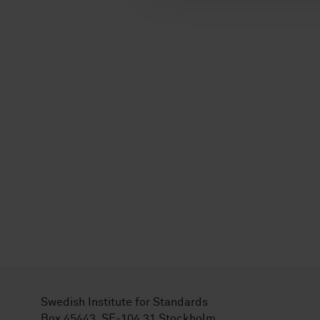
Swedish Institute for Standards
Box 45443, SE-104 31 Stockholm