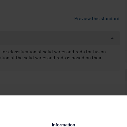
Preview this standard
or classification of solid wires and rods for fusion
tion of the solid wires and rods is based on their
Information