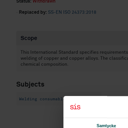
Status:
Withdrawn
·
Replaced by:
SS-EN ISO 24373:2018
Scope
This International Standard specifies requirements f
welding of copper and copper alloys. The classifica
chemical composition.
Subjects
Welding consumables (25.160.20)
Samtycke