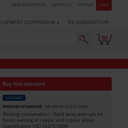
NEWS AND ARTICLES
CONTACT US
SVENSKA
LOGIN
VELOPMENT COOPERATION
SIS SUBSCRIPTION
Buy this standard
STANDARD
SWEDISH STANDARD
· SS-EN ISO 24373:2009
Welding consumables - Solid wires and rods for
fusion welding of copper and copper alloys -
Classification (ISO 24373:2008)