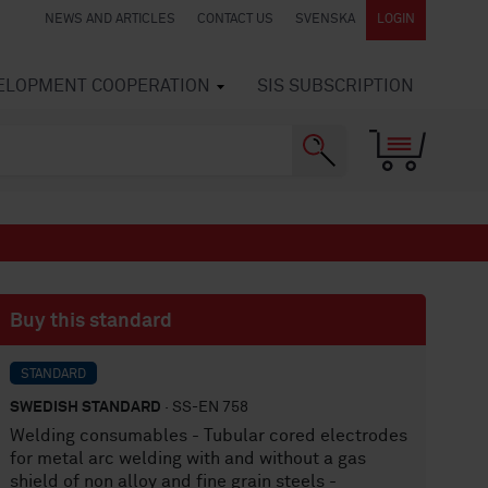
NEWS AND ARTICLES
CONTACT US
SVENSKA
LOGIN
VELOPMENT COOPERATION
SIS SUBSCRIPTION
Buy this standard
STANDARD
SWEDISH STANDARD
· SS-EN 758
Welding consumables - Tubular cored electrodes
for metal arc welding with and without a gas
shield of non alloy and fine grain steels -