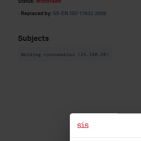
Status:
Withdrawn
·
Replaced by:
SS-EN ISO 17632:2008
Subjects
Welding consumables (25.160.20)