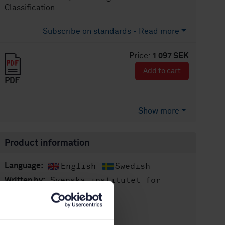
Classification
Subscribe on standards - Read more
Price:
1 097 SEK
Add to cart
PDF
Show more
Product information
English
Swedish
Language:
Svenska institutet för
Written by:
standarder
International title:
STD-20828
Article no: