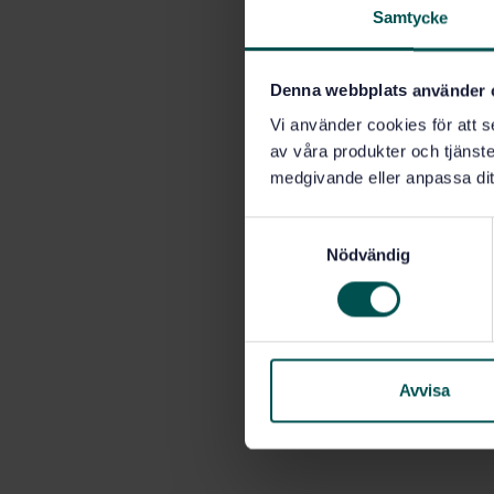
Samtycke
Denna webbplats använder 
Vi använder cookies för att s
av våra produkter och tjänster
medgivande eller anpassa dit
S
Nödvändig
a
m
t
y
c
k
Avvisa
e
s
v
a