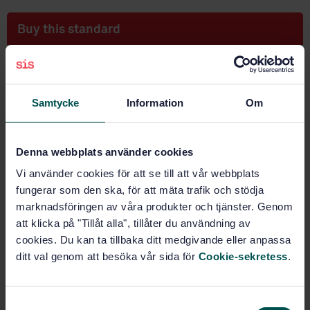
Buy this standard
STANDARD
SWEDISH STANDARD
· SS-ISO 3937-1:2008
Samtycke
Information
Om
Cutter arbors with tenon drive - Part 1: Dimensions of
Morse taper (ISO 3937-1:2008, IDT)
Subscribe on standards - Read more
Denna webbplats använder cookies
Vi använder cookies för att se till att vår webbplats
Price:
687 SEK
fungerar som den ska, för att mäta trafik och stödja
Add to cart
marknadsföringen av våra produkter och tjänster. Genom
PDF
att klicka på "Tillåt alla", tillåter du användning av
cookies. Du kan ta tillbaka ditt medgivande eller anpassa
Show more
ditt val genom att besöka vår sida för
Cookie-sekretess
.
Product information
S