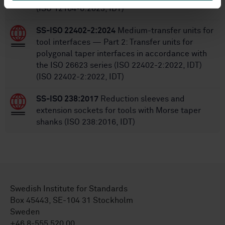
(ISO 12164-6:2023, IDT)
SS-ISO 22402-2:2024
Medium-transfer units for
tool interfaces — Part 2: Transfer units for
polygonal taper interfaces in accordance with
the ISO 26623 series (ISO 22402-2:2022, IDT)
(ISO 22402-2:2022, IDT)
SS-ISO 238:2017
Reduction sleeves and
extension sockets for tools with Morse taper
shanks (ISO 238:2016, IDT)
Swedish Institute for Standards
Box 45443, SE-104 31 Stockholm
Sweden
+46 8-555 520 00