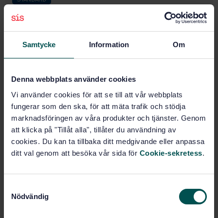
STANDARD
TECHNICAL SPECIFICATION
· SIS-CEN/TS 15213-3:2006
Road transport and traffic telematics - After-theft
systems for the recovery of stolen vehicles - Part 3:
Samtycke
Information
Om
Interface and system requirements for short range
communication
Denna webbplats använder cookies
Subscribe on standards - Read more
Vi använder cookies för att se till att vår webbplats
Price:
1 420 SEK
fungerar som den ska, för att mäta trafik och stödja
Add to cart
marknadsföringen av våra produkter och tjänster. Genom
PDF
att klicka på "Tillåt alla", tillåter du användning av
cookies. Du kan ta tillbaka ditt medgivande eller anpassa
Show more
ditt val genom att besöka vår sida för
Cookie-sekretess
.
Product information
S
Nödvändig
a
English
Language:
m