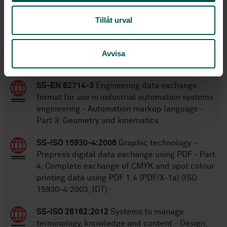
36
No of pages:
Tillåt urval
Within the same area
Avvisa
STANDARDS
SS-EN 62714-3
Engineering data exchange
format for use in industrial automation systems
engineering - Automation markup language -
Part 3: Geometry and kinematics
SS-ISO 15930-4:2006
Graphic technology -
Prepress digital data exchange using PDF - Part
4: Complete exchange of CMYK and spot colour
printing data using PDF 1.4 (PDF/X-1a) (ISO
15930-4:2003, IDT)
SS-ISO 26162:2012
Systems to manage
terminology, knowledge and content - Design,