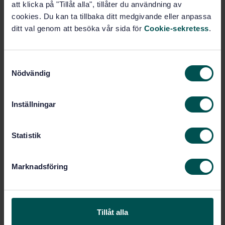
att klicka på "Tillåt alla", tillåter du användning av
Subscribe on standards - Read more
cookies. Du kan ta tillbaka ditt medgivande eller anpassa
ditt val genom att besöka vår sida för
Cookie-sekretess
.
Price:
1 250 SEK
Add to cart
PDF
S
Nödvändig
a
Show more
m
t
Inställningar
Product information
y
c
English
Language:
k
Statistik
e
Svenska institutet för
Written by:
standarder
s
Marknadsföring
v
International title:
a
STD-80026704
Article no:
l
1
Edition:
Tillåt alla
12/17/2020
Approved: