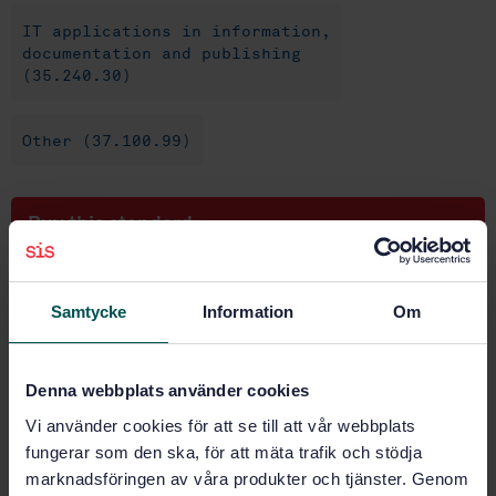
IT applications in information,
documentation and publishing
(35.240.30)
Other (37.100.99)
Buy this standard
STANDARD
Samtycke
Information
Om
SWEDISH STANDARD
· SS-ISO 15930-9:2020
Graphic technology — Prepress digital data
exchange using PDF — Part 9: Complete exchange of
printing data (PDF/X-6) and partial exchange of
Denna webbplats använder cookies
printing data with external profile reference (PDF/X-
Vi använder cookies för att se till att vår webbplats
6p and PDF/X-6n) using PDF 2.0 (ISO 15930-9:2020,
fungerar som den ska, för att mäta trafik och stödja
IDT)
marknadsföringen av våra produkter och tjänster. Genom