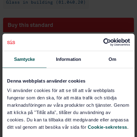
Glass in building (81.040.20)
Buy this standard
STANDARD
VALIDATION, ONLY PUBLICATION
· SS-EN 1288-5
Glass in building - Determination of the bending
Samtycke
Information
Om
strength of glass - Part 5: Coaxial double ring test on
flat specimens with small test surface areas�
Denna webbplats använder cookies
Subscribe on standards - Read more
Vi använder cookies för att se till att vår webbplats
fungerar som den ska, för att mäta trafik och stödja
Price:
0 SEK
marknadsföringen av våra produkter och tjänster. Genom
Add to cart
att klicka på "Tillåt alla", tillåter du användning av
PDF
cookies. Du kan ta tillbaka ditt medgivande eller anpassa
ditt val genom att besöka vår sida för
Cookie-sekretess
.
Product information