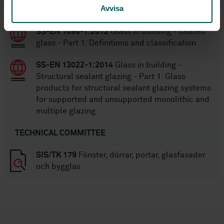
Avvisa
indoor air from glass products
SS-EN 1096-1:2012
Glass in building - Coated
glass - Part 1: Definitions and classification
SS-EN 13022-1:2014
Glass in building -
Structural sealant glazing - Part 1: Glass
products for structural sealant glazing systems
for supported and unsupported monolithic and
multiple glazing
TECHNICAL COMMITTEE
SIS/TK 179
Fönster, dörrar, portar, glasfasader
och bygglas