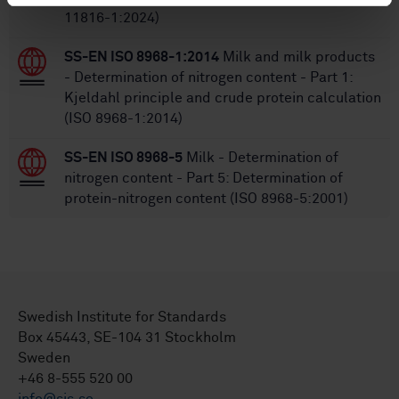
11816-1:2024)
SS-EN ISO 8968-1:2014
Milk and milk products
- Determination of nitrogen content - Part 1:
Kjeldahl principle and crude protein calculation
(ISO 8968-1:2014)
SS-EN ISO 8968-5
Milk - Determination of
nitrogen content - Part 5: Determination of
protein-nitrogen content (ISO 8968-5:2001)
Swedish Institute for Standards
Box 45443, SE-104 31 Stockholm
Sweden
+46 8-555 520 00