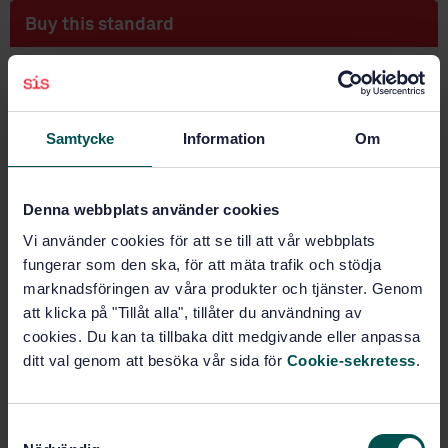
Buy this standard
STANDARD
SWEDISH STANDARD
· SS-EN ISO 14637:2006
Milk - Determination of urea content - Enzymatic
Samtycke
Information
Om
method using difference in pH (Reference method)
(ISO 14637:2004)
Denna webbplats använder cookies
Subscribe on standards - Read more
Vi använder cookies för att se till att vår webbplats
Price:
943 SEK
fungerar som den ska, för att mäta trafik och stödja
marknadsföringen av våra produkter och tjänster. Genom
Add to cart
att klicka på "Tillåt alla", tillåter du användning av
PDF
cookies. Du kan ta tillbaka ditt medgivande eller anpassa
ditt val genom att besöka vår sida för
Cookie-sekretess
.
Show more
Product information
S