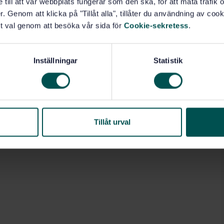
e till att vår webbplats fungerar som den ska, för att mäta trafi
. Genom att klicka på "Tillåt alla", tillåter du användning av cooki
t val genom att besöka vår sida för
Cookie-sekretess
.
Inställningar
Statistik
Tillåt urval