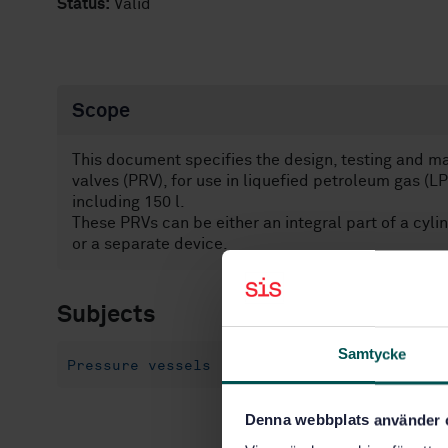
Status:
Valid
Scope
This document specifies the design, testing and ma
valves (PRV), for use in liquefied petroleum gas (LP
including 150 l.
These PRVs can be either an integral part of a cyli
or a separate device.
Subjects
Samtycke
Pressure vessels (23.020.30)
Pressure re
Denna webbplats använder 