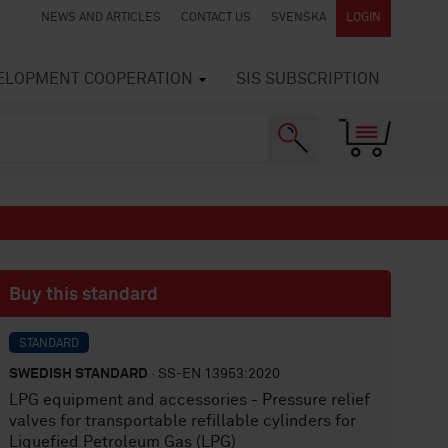
NEWS AND ARTICLES
CONTACT US
SVENSKA
LOGIN
VELOPMENT COOPERATION
SIS SUBSCRIPTION
Buy this standard
STANDARD
SWEDISH STANDARD
· SS-EN 13953:2020
LPG equipment and accessories - Pressure relief
valves for transportable refillable cylinders for
Liquefied Petroleum Gas (LPG)