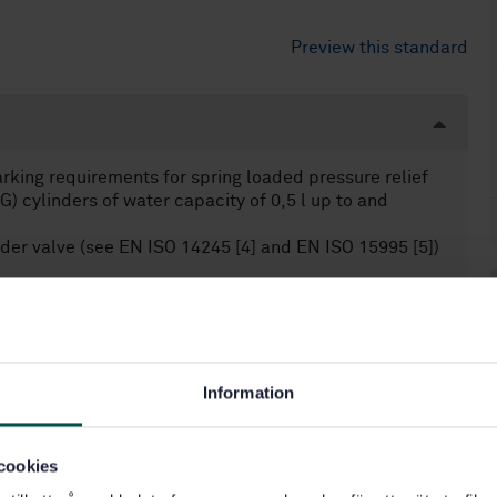
Preview this standard
rking requirements for spring loaded pressure relief
G) cylinders of water capacity of 0,5 l up to and
nder valve (see EN ISO 14245 [4] and EN ISO 15995 [5])
Information
gulators (23.060.40)
cookies