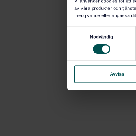
Vi använder cookies för att s
av våra produkter och tjänster
medgivande eller anpassa dit
S
Nödvändig
a
m
t
y
c
k
Avvisa
e
s
v
a
l