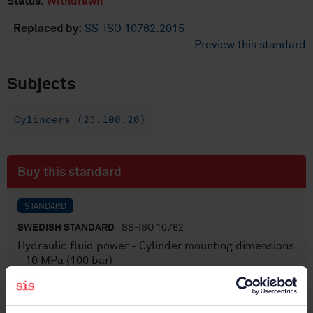
Status:
Withdrawn
·
Replaced by:
SS-ISO 10762:2015
Preview this standard
Subjects
Cylinders (23.100.20)
Buy this standard
STANDARD
SWEDISH STANDARD
· SS-ISO 10762
Hydraulic fluid power - Cylinder mounting dimensions
- 10 MPa (100 bar)
Subscribe on standards - Read more