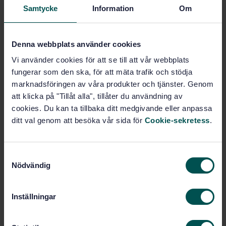
Samtycke
Information
Om
Price:
1 097 SEK
Add to cart
PDF
Denna webbplats använder cookies
Show more
Vi använder cookies för att se till att vår webbplats
fungerar som den ska, för att mäta trafik och stödja
marknadsföringen av våra produkter och tjänster. Genom
Product information
att klicka på "Tillåt alla", tillåter du användning av
cookies. Du kan ta tillbaka ditt medgivande eller anpassa
English
Language:
ditt val genom att besöka vår sida för
Cookie-sekretess
.
Svenska institutet för
Written by:
standarder
International title:
S
Nödvändig
a
STD-21995
Article no:
m
1
Edition:
t
Inställningar
2/6/1998
Approved:
y
20
No of pages:
c