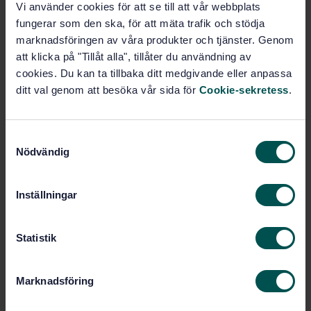
Vi använder cookies för att se till att vår webbplats
PDF
fungerar som den ska, för att mäta trafik och stödja
marknadsföringen av våra produkter och tjänster. Genom
Show more
att klicka på "Tillåt alla", tillåter du användning av
cookies. Du kan ta tillbaka ditt medgivande eller anpassa
Product information
ditt val genom att besöka vår sida för
Cookie-sekretess
.
English
Language:
CEN
S
Written by:
Nödvändig
a
International title:
m
STD-9990447
Article no:
t
Inställningar
2000
Edition:
y
6/1/2000
Approved:
c
k
Statistik
8
No of pages:
e
s
Marknadsföring
Within the same area
v
a