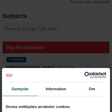
Preview this standard
Subjects
Externa Övrigt (98.050)
Buy this standard
STANDARD
FOREIGN STANDARD - PUBLIC
· EN 12179
Curtain walling - Resistance to wind load - Test
method
Samtycke
Information
Om
Subscribe on standards - Read more
Price:
577 SEK
Denna webbplats använder cookies
Add to cart