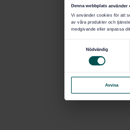
Denna webbplats använder 
Vi använder cookies för att s
av våra produkter och tjänster
medgivande eller anpassa dit
S
Nödvändig
a
m
t
y
c
k
Avvisa
e
s
v
a
l