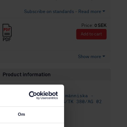
Subscribe on standards - Read more
Price:
0 SEK
Add to cart
PDF
Show more
Product information
English
Language:
Ergonomi vid människa -
Written by:
systeminteraktion, SIS/TK 380/AG 02
International title:
Om
STD-27562
Article no:
1
Edition: