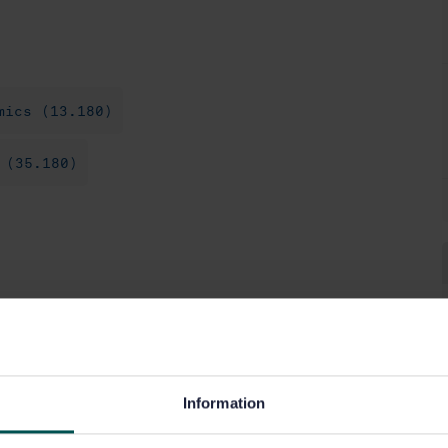
mics (13.180)
 (35.180)
Information