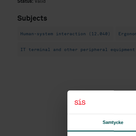
Status:
Valid
Subjects
Human-system interaction (12.040)
Ergono
IT terminal and other peripheral equipment
Samtycke