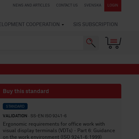
NEWS AND ARTICLES
CONTACT US
SVENSKA
LOGIN
VELOPMENT COOPERATION
SIS SUBSCRIPTION
Buy this standard
STANDARD
VALIDATION
· SS-EN ISO 9241-6
Ergonomic requirements for office work with
visual display terminals (VDTs) - Part 6: Guidance
on the work environment (ISO 9241-6:1999)