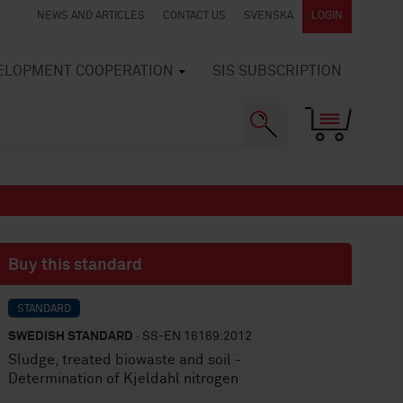
NEWS AND ARTICLES
CONTACT US
SVENSKA
LOGIN
VELOPMENT COOPERATION
SIS SUBSCRIPTION
Buy this standard
STANDARD
SWEDISH STANDARD
· SS-EN 16169:2012
Sludge, treated biowaste and soil -
Determination of Kjeldahl nitrogen