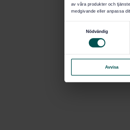
av våra produkter och tjänster
medgivande eller anpassa dit
S
Nödvändig
a
m
t
y
c
k
Avvisa
e
s
v
a
l