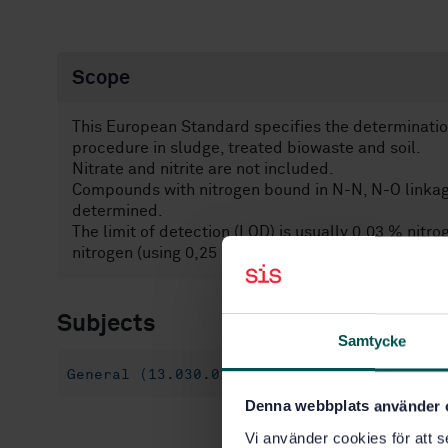
Scope
This European Standard specifies the determination
procedure in sludge, treated biowaste and soil.
Nitrate and nitrite are not included.
Compounds with nitrogen bound in N-N, N-O linkage
determined.
The limit of detection (LOD) is usually 0,03 % nitrog
nitrogen (using 0,25 mol/l sulfuric acid for titration)
Subjects
Samtycke
General (13.030.01)
Chemical characteris
Denna webbplats använder 
Vi använder cookies för att s