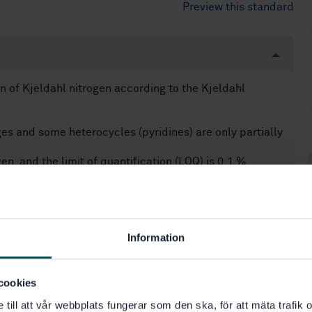
Preview this standard
 of Kjeldahl nitrogen according to the Kjeldahl
s and some heterocycles (pyridines) are only partially
en, and the limit of quantification (LOQ) is 0,1 %
.
Information
tics of soils (13.080.10)
cookies
e till att vår webbplats fungerar som den ska, för att mäta trafi