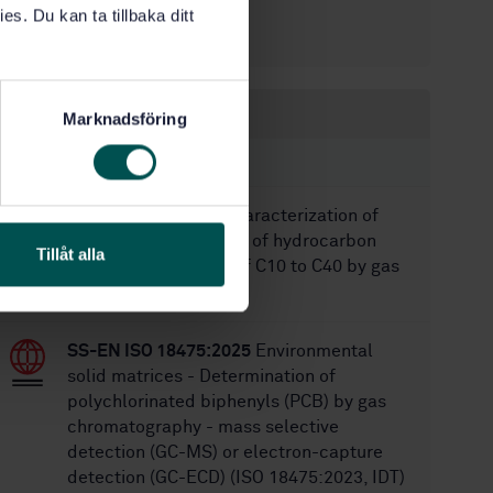
8/25/2012
Approved:
es. Du kan ta tillbaka ditt
24
No of pages:
Within the same area
Marknadsföring
STANDARDS
SS-EN 14039:2005
Characterization of
waste - Determination of hydrocarbon
Tillåt alla
content in the range of C10 to C40 by gas
chromatography
SS-EN ISO 18475:2025
Environmental
solid matrices - Determination of
polychlorinated biphenyls (PCB) by gas
chromatography - mass selective
detection (GC-MS) or electron-capture
detection (GC-ECD) (ISO 18475:2023, IDT)