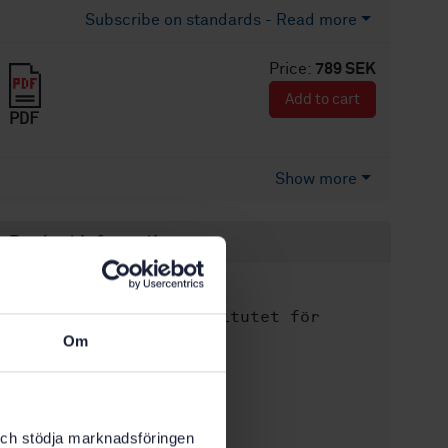
Subscribe on standards - Read more
Price:
789 SEK
Add to cart
PDF
Show more
Product information
English
Language:
Svenska institutet för
Written by:
standarder
Om
International title:
STD-87233
Article no:
1
Edition:
k och stödja marknadsföringen