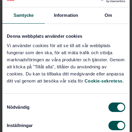
Subscribe on standards - Read more
Samtycke
Information
Om
Price:
789 SEK
Add to cart
PDF
Denna webbplats använder cookies
Vi använder cookies för att se till att vår webbplats
Show more
fungerar som den ska, för att mäta trafik och stödja
marknadsföringen av våra produkter och tjänster. Genom
att klicka på "Tillåt alla", tillåter du användning av
Product information
cookies. Du kan ta tillbaka ditt medgivande eller anpassa
ditt val genom att besöka vår sida för
Cookie-sekretess
.
Swedish
Language:
Svenska institutet för
Written by:
standarder
S
International title:
Nödvändig
a
STD-19871
Article no:
m
1
Edition:
t
Inställningar
y
12/30/1996
Approved: