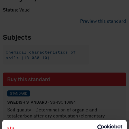
Status:
Valid
Preview this standard
Subjects
Chemical characteristics of
soils (13.080.10)
Buy this standard
STANDARD
SWEDISH STANDARD
· SS-ISO 10694
Soil quality - Determination of organic and
totalcarbon after dry combustion (elementary
analysis)