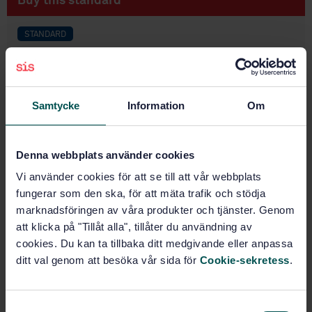
Buy this standard
STANDARD
SWEDISH STANDARD
· SS-EN 144-2:2018
Respiratory protective devices - Gas cylinder valves -
Part 2: Outlet connections
Samtycke
Information
Om
Subscribe on standards - Read more
Price:
789 SEK
Denna webbplats använder cookies
Add to cart
Vi använder cookies för att se till att vår webbplats
PDF
fungerar som den ska, för att mäta trafik och stödja
marknadsföringen av våra produkter och tjänster. Genom
Show more
att klicka på "Tillåt alla", tillåter du användning av
cookies. Du kan ta tillbaka ditt medgivande eller anpassa
ditt val genom att besöka vår sida för
Cookie-sekretess
.
Product information
English
Language:
S