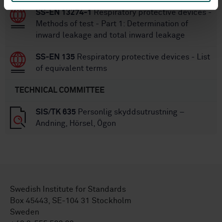
SS-EN 13274-1
Respiratory protective devices -
Methods of test - Part 1: Determination of
inward leakage and total inward leakage
SS-EN 135
Respiratory protective devices - List
of equivalent terms
TECHNICAL COMMITTEE
SIS/TK 635
Personlig skyddsutrustning –
Andning, Hörsel, Ögon
Swedish Institute for Standards
Box 45443, SE-104 31 Stockholm
Sweden