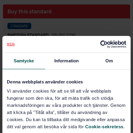
Buy this standard
STANDARD
SWEDISH STANDARD
· SS-ISO 3795
Road vehicles, and tractors and machinery for
agriculture and forestry - Determination of burning
behaviour of interior materials
Samtycke
Information
Om
Subscribe on standards - Read more
Denna webbplats använder cookies
Price:
687 SEK
Vi använder cookies för att se till att vår webbplats
Add to cart
fungerar som den ska, för att mäta trafik och stödja
PDF
marknadsföringen av våra produkter och tjänster. Genom
att klicka på "Tillåt alla", tillåter du användning av
Show more
cookies. Du kan ta tillbaka ditt medgivande eller anpassa
ditt val genom att besöka vår sida för
Cookie-sekretess
.
Product information