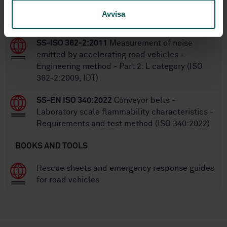
fire performance of fibre-reinforced polymer
Avvisa
composites (ISO 25762:2009)
SS-ISO 362-2:2011
Measurement of noise
emitted by accelerating road vehicles -
Engineering method - Part 2: L category (ISO
362-2:2009, IDT)
SS-EN ISO 340:2022
Conveyor belts -
Laboratory scale flammability characteristics -
Requirements and test method (ISO 340:2022)
BOOKS AND TOOLS
Rescue sheets and emergency response guides
for road vehicles