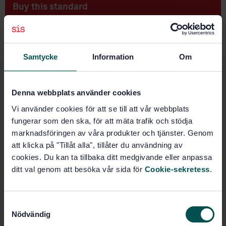
Buy this standard
STANDARD
SWEDISH STANDARD
· SS-ISO 24678-3:2023
Samtycke
Information
Om
Fire safety engineering - Requirements governing
algebraic equations - Ceiling jet flows (ISO 24678-
3:2022, IDT)
Denna webbplats använder cookies
Subscribe on standards - Read more
Vi använder cookies för att se till att vår webbplats
fungerar som den ska, för att mäta trafik och stödja
Price:
919 SEK
marknadsföringen av våra produkter och tjänster. Genom
Add to cart
att klicka på "Tillåt alla", tillåter du användning av
PDF
cookies. Du kan ta tillbaka ditt medgivande eller anpassa
ditt val genom att besöka vår sida för
Cookie-sekretess
.
Show more
S
Product information
Nödvändig
a