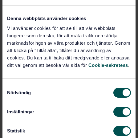
Add to cart
PDF
Denna webbplats använder cookies
Show more
Vi använder cookies för att se till att vår webbplats
fungerar som den ska, för att mäta trafik och stödja
marknadsföringen av våra produkter och tjänster. Genom
Product information
att klicka på "Tillåt alla", tillåter du användning av
cookies. Du kan ta tillbaka ditt medgivande eller anpassa
Swedish
Language:
ditt val genom att besöka vår sida för
Cookie-sekretess
.
Svenska institutet för
Written by:
standarder
International title:
S
Nödvändig
STD-2291
a
Article no:
m
4
Edition:
t
11/1/1969
Inställningar
Approved:
y
2
No of pages:
c
k
Statistik