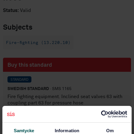
Status:
Valid
Subjects
Fire-fighting (13.220.10)
Buy this standard
STANDARD
SWEDISH STANDARD
· SMS 1165
Fire fighting equipment. Inclined seat valves 63 with
coupling part 63 for pressure hose
Subscribe on standards - Read more
Price:
687 SEK
Samtycke
Information
Om