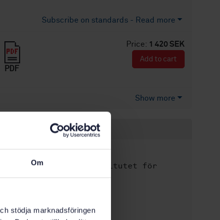
Subscribe on standards - Read more
Price:
1 420 SEK
Add to cart
PDF
Show more
Product information
Swedish
Language:
Om
Svenska institutet för
Written by:
standarder
International title:
STD-80048674
Article no:
k och stödja marknadsföringen
3
Edition: