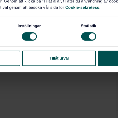
. Genom att klicka på "Tillåt alla", tillåter du användning av cooki
t val genom att besöka vår sida för
Cookie-sekretess
.
rats före standardens utgivningsdatum.
Inställningar
Statistik
ators (91.140.90)
Tillåt urval