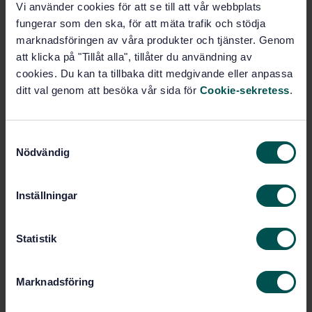
SWEDISH STANDARD
· SS-EN 1093-2:2006+A1:2008
Vi använder cookies för att se till att vår webbplats
Safety of machinery - Evaluation of the emission of
fungerar som den ska, för att mäta trafik och stödja
airborne hazardous substances - Part 2: Tracer gas
marknadsföringen av våra produkter och tjänster. Genom
method for the measurement of the emission rate of a
att klicka på "Tillåt alla", tillåter du användning av
given pollutant
cookies. Du kan ta tillbaka ditt medgivande eller anpassa
ditt val genom att besöka vår sida för
Cookie-sekretess
.
Subscribe on standards - Read more
Price:
943 SEK
S
Add to cart
Nödvändig
a
PDF
m
t
Inställningar
Show more
y
c
k
Statistik
Product information
e
s
English
Language:
Marknadsföring
v
Svenska institutet för
Written by:
a
standarder