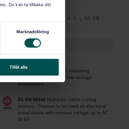
10/20/2021
Approved:
es. Du kan ta tillbaka ditt
82
No of pages:
SS-EN 61243-1 A 1
,
SS-EN
Replaces:
61243-1
Marknadsföring
Within the same area
STANDARDS
Tillåt alla
SS-EN 50286
Electrical insulating
protective clothing for low-voltage
installations
SS-EN 50340
Hydraulic cable cutting
devices - Devices to be used on electrical
installations with nominal voltage up to AC
30 kV