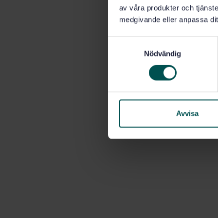
av våra produkter och tjänster
medgivande eller anpassa dit
S
Nödvändig
a
m
t
y
c
k
Avvisa
e
s
v
a
l