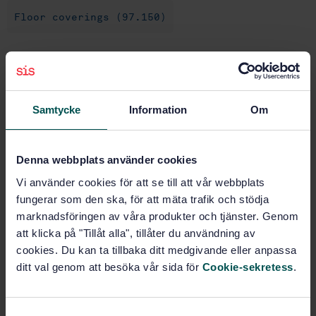
Floor coverings (97.150)
Buy this standard
STANDARD
Samtycke
Information
Om
SWEDISH STANDARD
· SS-EN 12199
Resilient floor coverings - Specifications for
Denna webbplats använder cookies
homogeneous and heterogeneous relief rubber floor
coverings
Vi använder cookies för att se till att vår webbplats
fungerar som den ska, för att mäta trafik och stödja
Subscribe on standards - Read more
marknadsföringen av våra produkter och tjänster. Genom
att klicka på "Tillåt alla", tillåter du användning av
Price:
687 SEK
cookies. Du kan ta tillbaka ditt medgivande eller anpassa
Add to cart
ditt val genom att besöka vår sida för
Cookie-sekretess
.
PDF
Show more
S