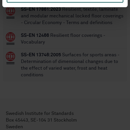
SS-EN 17861:2023
Resilient, textile, laminate
and modular mechanical locked floor coverings
- Circular Economy - Terms and definitions
SS-EN 12466
Resilient floor coverings -
Vocabulary
SS-EN 13746:2005
Surfaces for sports areas -
Determination of dimensional changes due to
the effect of varied water, frost and heat
conditions
Swedish Institute for Standards
Box 45443, SE-104 31 Stockholm
Sweden