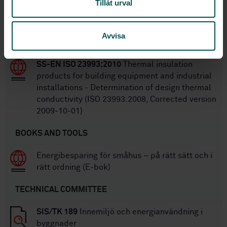
Tillåt urval
SS-EN ISO 12241:2022
Thermal insulation for
building equipment and industrial installations -
Avvisa
Calculation rules (ISO 12241:2022)
SS-EN ISO 23993:2010
Thermal insulation
products for building equipment and industrial
installations - Determination of design thermal
conductivity (ISO 23993:2008, Corrected version
2009-10-01)
BOOKS AND TOOLS
Energibesparing för småhus – på rätt sätt och i
rätt ordning (E-bok)
TECHNICAL COMMITTEE
SIS/TK 189
Innemiljö och energianvändning i
byggnader