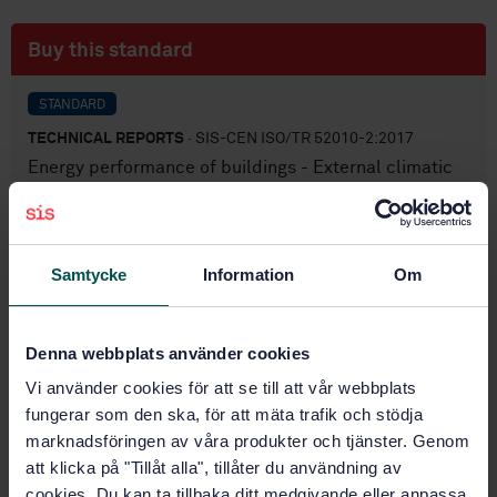
Buy this standard
STANDARD
TECHNICAL REPORTS
· SIS-CEN ISO/TR 52010-2:2017
Energy performance of buildings - External climatic
conditions - Part 2: Explanation and justification of
ISO 52010-1 (ISO/TR 52010-2:2017)
Subscribe on standards - Read more
Samtycke
Information
Om
Price:
1 250 SEK
Add to cart
Denna webbplats använder cookies
PDF
Vi använder cookies för att se till att vår webbplats
fungerar som den ska, för att mäta trafik och stödja
Show more
marknadsföringen av våra produkter och tjänster. Genom
att klicka på "Tillåt alla", tillåter du användning av
cookies. Du kan ta tillbaka ditt medgivande eller anpassa