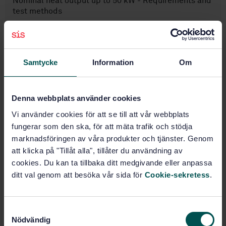
Nominal heat output up to 50 kW - Requirements and
test methods
Subscribe on standards - Read more
Price:
0 SEK
Samtycke
Information
Om
Add to cart
PDF
Denna webbplats använder cookies
Show more
Vi använder cookies för att se till att vår webbplats
fungerar som den ska, för att mäta trafik och stödja
marknadsföringen av våra produkter och tjänster. Genom
Product information
att klicka på "Tillåt alla", tillåter du användning av
cookies. Du kan ta tillbaka ditt medgivande eller anpassa
English
Language:
ditt val genom att besöka vår sida för
Cookie-sekretess
.
Svenska institutet för
Written by:
standarder
International title:
S
STD-45738
Article no:
Nödvändig
a