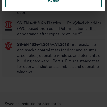
Avvisa
SS-EN 17410:2021
Plastics - Controlled loop
recycling of PVC-U profiles from windows and
doors
SS-EN 478:2025
Plastics — Poly(vinyl chloride)
(PVC) based profiles — Determination of the
appearance after exposure at 150 °C
SS-EN 1634-1:2014+A1:2018
Fire resistance
and smoke control tests for door and shutter
assemblies, openable windows and elements of
building hardware - Part 1: Fire resistance test
for door and shutter assemblies and openable
windows
Swedish Institute for Standards