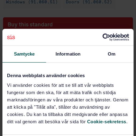
Windows (91.060.51)
Doors (91.060.52)
Buy this standard
STANDARD
VALIDATION, ONLY PUBLICATION
· SS-EN 1191
Samtycke
Information
Om
Windows and doors - Resistance to repeated opening
and closing - Test method�
Denna webbplats använder cookies
Subscribe on standards - Read more
Vi använder cookies för att se till att vår webbplats
Price:
0 SEK
fungerar som den ska, för att mäta trafik och stödja
marknadsföringen av våra produkter och tjänster. Genom
Add to cart
att klicka på "Tillåt alla", tillåter du användning av
PDF
cookies. Du kan ta tillbaka ditt medgivande eller anpassa
ditt val genom att besöka vår sida för
Cookie-sekretess
.
Product information