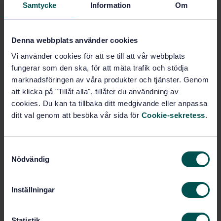
damp proof course units by boiling in water
Samtycke
Information
Om
Subscribe on standards - Read more
Denna webbplats använder cookies
Price:
543 SEK
Vi använder cookies för att se till att vår webbplats
Add to cart
fungerar som den ska, för att mäta trafik och stödja
PDF
marknadsföringen av våra produkter och tjänster. Genom
att klicka på "Tillåt alla", tillåter du användning av
Show more
cookies. Du kan ta tillbaka ditt medgivande eller anpassa
ditt val genom att besöka vår sida för
Cookie-sekretess
.
Product information
S
English
Language:
Nödvändig
a
Svenska institutet för
Written by:
m
standarder
t
Inställningar
International title:
y
STD-24530
Article no:
c
1
k
Statistik
Edition: