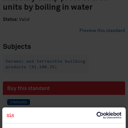
units by boiling in water
Status:
Valid
Preview this standard
Subjects
Ceramic and terracotta building
products (91.100.25)
Buy this standard
STANDARD
SWEDISH STANDARD
· SS-EN 772-7
Methods of test for masonry units - Part 7:
Determination of water absorption of clay masonry