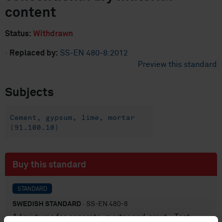
content
Status:
Withdrawn
·
Replaced by:
SS-EN 480-8:2012
Preview this standard
Subjects
Cement, gypsum, lime, mortar
(91.100.10)
Buy this standard
STANDARD
SWEDISH STANDARD
· SS-EN 480-8
Admixtures for concrete, mortar and grout - Test