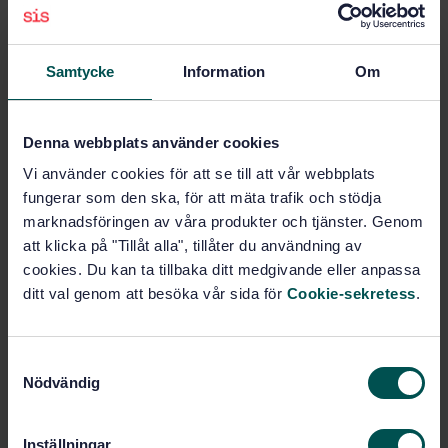
methods - Part 8: Determination of the conventional
dry material content
Samtycke
Information
Om
Subscribe on standards - Read more
Price:
543 SEK
Denna webbplats använder cookies
Add to cart
Vi använder cookies för att se till att vår webbplats
PDF
fungerar som den ska, för att mäta trafik och stödja
marknadsföringen av våra produkter och tjänster. Genom
Show more
att klicka på "Tillåt alla", tillåter du användning av
cookies. Du kan ta tillbaka ditt medgivande eller anpassa
Product information
ditt val genom att besöka vår sida för
Cookie-sekretess
.
English
Language:
Svenska institutet för
S
Written by:
standarder
Nödvändig
a
m
International title:
t
STD-19772
Article no:
Inställningar