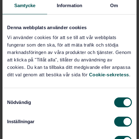
Samtycke
Information
Om
Add to cart
PDF
Denna webbplats använder cookies
Show more
Vi använder cookies för att se till att vår webbplats
fungerar som den ska, för att mäta trafik och stödja
Product information
marknadsföringen av våra produkter och tjänster. Genom
att klicka på "Tillåt alla", tillåter du användning av
English
Language:
cookies. Du kan ta tillbaka ditt medgivande eller anpassa
Svenska institutet för
Written by:
ditt val genom att besöka vår sida för
Cookie-sekretess
.
standarder
International title:
S
STD-67849
Article no:
Nödvändig
a
1
Edition:
m
10/27/2008
Approved:
t
Inställningar
8
No of pages:
y
SS-EN 1670:2007
Correction:
c