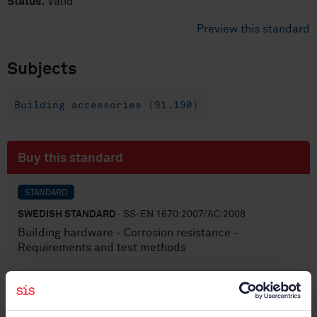
Status:
Valid
Preview this standard
Subjects
Building accessories (91.190)
Buy this standard
STANDARD
SWEDISH STANDARD
· SS-EN 1670:2007/AC:2008
Building hardware - Corrosion resistance -
Requirements and test methods
Subscribe on standards - Read more
Price:
0 SEK