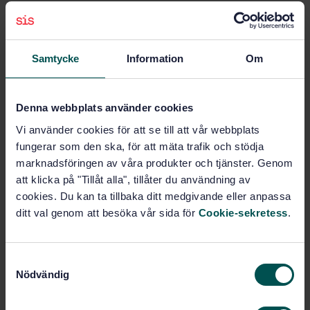
Rectification in the Swedish language edition
Subscribe on standards - Read more
Samtycke
Information
Om
Price:
687 SEK
Add to cart
PDF
Denna webbplats använder cookies
Vi använder cookies för att se till att vår webbplats
Show more
fungerar som den ska, för att mäta trafik och stödja
marknadsföringen av våra produkter och tjänster. Genom
att klicka på "Tillåt alla", tillåter du användning av
Product information
cookies. Du kan ta tillbaka ditt medgivande eller anpassa
ditt val genom att besöka vår sida för
Cookie-sekretess
.
Swedish
Language:
Svenska institutet för
Written by:
standarder
S
International title:
Nödvändig
a
STD-33663
Article no:
m
1
Edition: