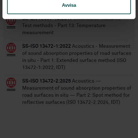
Avvisa
STANDARDS
SS-EN 12697-13:2017
Bituminous mixtures -
Test methods - Part 13: Temperature
measurement
SS-ISO 13472-1:2022
Acoustics - Measurement
of sound absorption properties of road surfaces
in situ - Part 1: Extended surface method (ISO
13472-1:2022, IDT)
SS-ISO 13472-2:2025
Acoustics —
Measurement of sound absorption properties of
road surfaces in situ — Part 2: Spot method for
reflective surfaces (ISO 13472-2:2024, IDT)