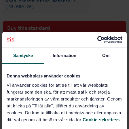
Road construction materials
(93.080.20)
Buy this standard
STANDARD
SWEDISH STANDARD
· SS-EN 12697-20:2012
Samtycke
Information
Om
Bituminous mixtures - Test methods for hot mix
asphalt - Part 20: Indentation using cube or
cylindrical specimens (CY)
Denna webbplats använder cookies
Subscribe on standards - Read more
Vi använder cookies för att se till att vår webbplats
fungerar som den ska, för att mäta trafik och stödja
Price:
943 SEK
marknadsföringen av våra produkter och tjänster. Genom
Add to cart
att klicka på "Tillåt alla", tillåter du användning av
PDF
cookies. Du kan ta tillbaka ditt medgivande eller anpassa
ditt val genom att besöka vår sida för
Cookie-sekretess
.
Show more