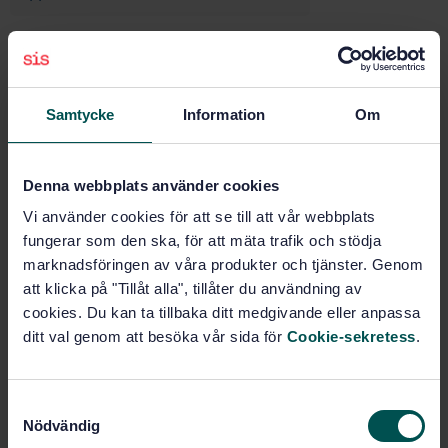
Buy this standard
Samtycke
Information
Om
STANDARD
SWEDISH STANDARD
· SS-EN ISO 10298:2020
Gas cylinders - Gases and gas mixtures -
Denna webbplats använder cookies
Determination of toxicity for the selection of cylinder
Vi använder cookies för att se till att vår webbplats
valve outlets (ISO 10298:2018)
fungerar som den ska, för att mäta trafik och stödja
Subscribe on standards - Read more
marknadsföringen av våra produkter och tjänster. Genom
att klicka på "Tillåt alla", tillåter du användning av
Price:
1 640 SEK
cookies. Du kan ta tillbaka ditt medgivande eller anpassa
ditt val genom att besöka vår sida för
Cookie-sekretess
.
Add to cart
PDF
S
Show more
Nödvändig
a