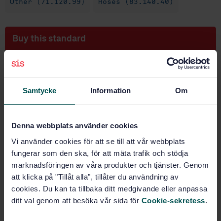
Other (71.120.99)
Hoses (83.140.40)
Buy this standard
STANDARD
SWEDISH STANDARD
· SS-EN ISO 5771:2008
Samtycke
Information
Om
Rubber hoses and hose assemblies for transferring
anhydrous ammonia - Specification ( (ISO 5771:2008)
Subscribe on standards - Read more
Denna webbplats använder cookies
Vi använder cookies för att se till att vår webbplats
Price:
1 097 SEK
fungerar som den ska, för att mäta trafik och stödja
Add to cart
marknadsföringen av våra produkter och tjänster. Genom
PDF
att klicka på "Tillåt alla", tillåter du användning av
cookies. Du kan ta tillbaka ditt medgivande eller anpassa
Show more
ditt val genom att besöka vår sida för
Cookie-sekretess
.