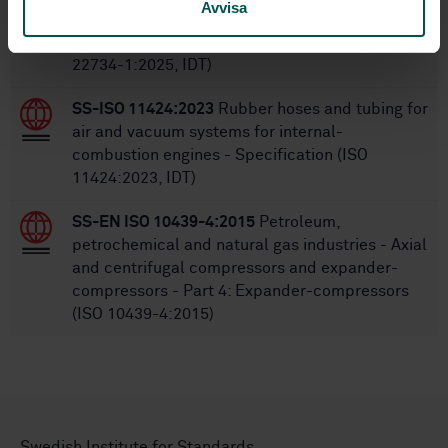
Avvisa
SS-EN ISO 22734-1:2025
Hydrogen generators
using water electrolysis — Part 1: Safety (ISO
22734-1:2025, IDT)
SS-ISO 11424:2023
Rubber hoses and tubing for
air and vacuum systems for internal-
combustion engines - Specification (ISO
11424:2023, IDT)
SS-EN ISO 10439-4:2015
Petroleum,
petrochemical and natural gas industries - Axial
and centrifugal compressors and expander-
compressors - Part 4: Expander-compressors
(ISO 10439-4:2015)
Swedish Institute for Standards