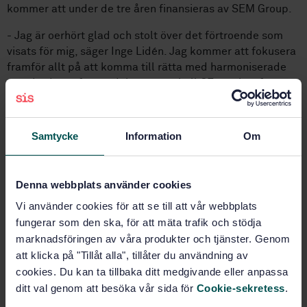
kommer att under de tre åren finansieras av SEM Group.
- Jag är oerhört glad och stolt över det förtroende som
visats för mig, säger Inge Lidén. Jag kommer att fokusera
framför allt på att komma till rätta med harmoniserade
standarderna för produkter som skall CE-märkas för
brand- och utrymningsegenskaper. På lite längre sikt
kommer fokus vara på elektromekaniska produkter, EPD-
frågan samt inbrottssäkerhet.
Samtycke
Information
Om
Fakta låsstandardisering
Denna webbplats använder cookies
Arbetet med låsstandarder på europeisk nivå är
Vi använder cookies för att se till att vår webbplats
organiserat på följande sätt.
fungerar som den ska, för att mäta trafik och stödja
marknadsföringen av våra produkter och tjänster. Genom
CEN/TC 33
, Doors, windows, shutters, building hardware
att klicka på "Tillåt alla", tillåter du användning av
and curtain walling – Den europeiska tekniska
cookies. Du kan ta tillbaka ditt medgivande eller anpassa
kommittén.
ditt val genom att besöka vår sida för
Cookie-sekretess
.
CEN/TC 33/WG 4
, Building hardware – Den europeiska