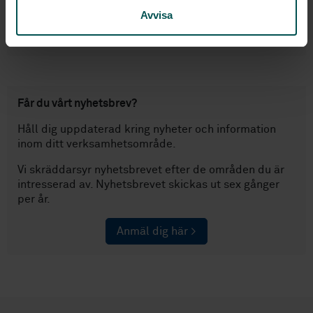
Inge Lidén,
SEM Group, är ny Convenor
Avvisa
(sammankallande) i europeisk arbetsgrupp för
låsstandarder.
Får du vårt nyhetsbrev?
Håll dig uppdaterad kring nyheter och information
inom ditt verksamhetsområde.
Vi skräddarsyr nyhetsbrevet efter de områden du är
intresserad av. Nyhetsbrevet skickas ut sex gånger
per år.
Anmäl dig här >