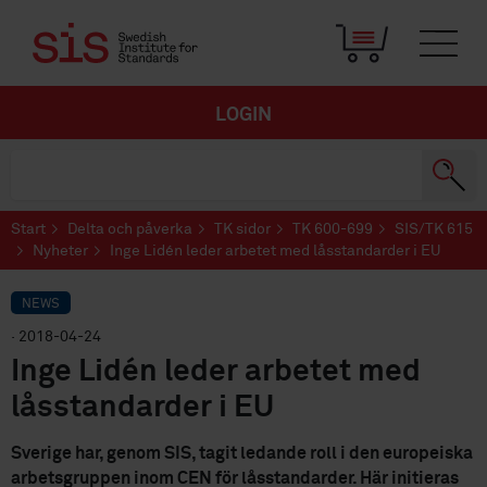
LOGIN
Start
Delta och påverka
TK sidor
TK 600-699
SIS/TK 615
Nyheter
Inge Lidén leder arbetet med låsstandarder i EU
NEWS
· 2018-04-24
Inge Lidén leder arbetet med
låsstandarder i EU
Sverige har, genom SIS, tagit ledande roll i den europeiska
arbetsgruppen inom CEN för låsstandarder. Här initieras