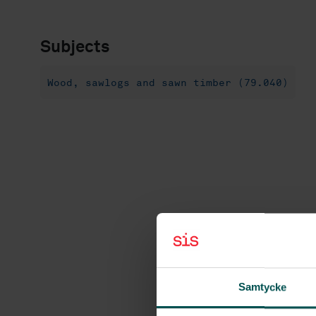
Subjects
Wood, sawlogs and sawn timber (79.040)
Samtycke