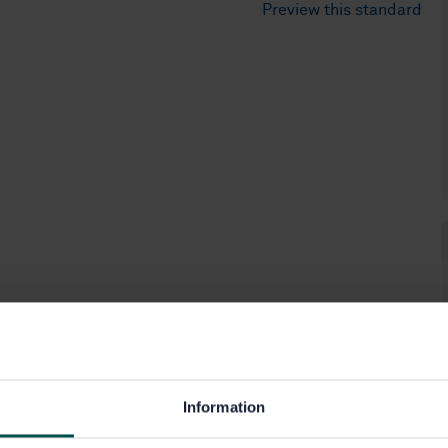
Preview this standard
Information