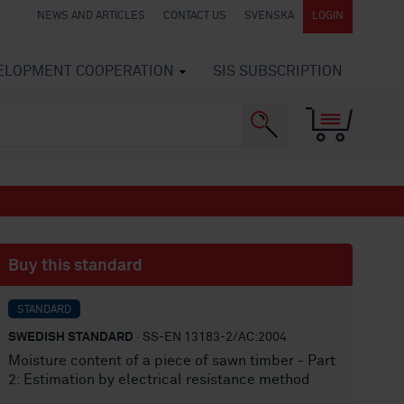
NEWS AND ARTICLES
CONTACT US
SVENSKA
LOGIN
VELOPMENT COOPERATION
SIS SUBSCRIPTION
Buy this standard
STANDARD
SWEDISH STANDARD
· SS-EN 13183-2/AC:2004
Moisture content of a piece of sawn timber - Part
2: Estimation by electrical resistance method