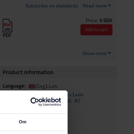
Subscribe on standards - Read more
Price:
0 SEK
Add to cart
PDF
Show more
Product information
English
Language:
Sågade och hyvlade
Written by:
trävaror, SIS/TK 182/AG 02
International title:
STD-36622
Article no:
Om
1
Edition: