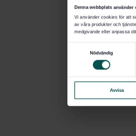
Denna webbplats använder 
Vi använder cookies för att s
av våra produkter och tjänster
medgivande eller anpassa dit
S
Nödvändig
a
m
t
y
c
k
Avvisa
e
s
v
a
l