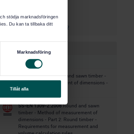
6/24/2004
Approved:
3
No of pages:
k och stödja marknadsföringen
SS 232740
Replaces:
es. Du kan ta tillbaka ditt
SS-EN 13183-2
Correction:
Within the same area
Marknadsföring
STANDARDS
SS-EN 1309-1
Round and sawn timber -
Method of measurement of dimensions -
Tillåt alla
Part 1: Sawn timber
SS-EN 1309-2:2006
Round and sawn
timber - Method of measurement of
dimensions - Part 2: Round timber -
Requirements for measurement and
volume calculation rules