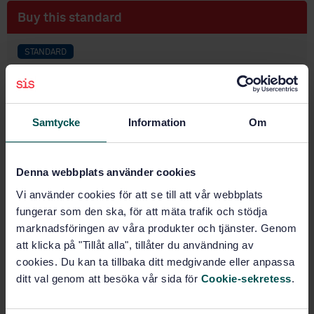
Buy this standard
STANDARD
SWEDISH STANDARD
· SS-EN ISO 3377-1:2011
Leather - Physical and mechanical tests -
Determination of tear load - Part 1: Single edge tear
(ISO 3377-1:2011)
Samtycke
Information
Om
Subscribe on standards - Read more
Denna webbplats använder cookies
Price:
789 SEK
Vi använder cookies för att se till att vår webbplats
Add to cart
fungerar som den ska, för att mäta trafik och stödja
PDF
marknadsföringen av våra produkter och tjänster. Genom
att klicka på "Tillåt alla", tillåter du användning av
Show more
cookies. Du kan ta tillbaka ditt medgivande eller anpassa
ditt val genom att besöka vår sida för
Cookie-sekretess
.
Product information