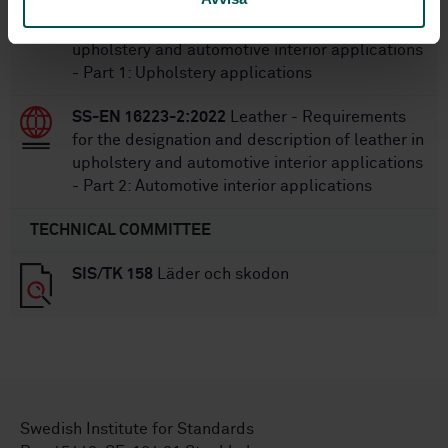
SS-EN 16223-1:2022
Leather - Requirements
for the designation and description of leather in
upholstery and automotive interior applications
- Part 1: Upholstery applications
SS-EN 16223-2:2022
Leather - Requirements
for the designation and description of leather in
upholstery and automotive interior applications
- Part 2: Automotive interior applications
TECHNICAL COMMITTEE
SIS/TK 158
Läder och skodon
Swedish Institute for Standards