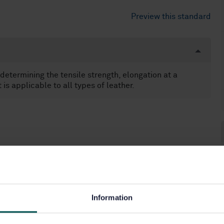
Preview this standard
determining the tensile strength, elongation at a
 is applicable to all types of leather.
Information