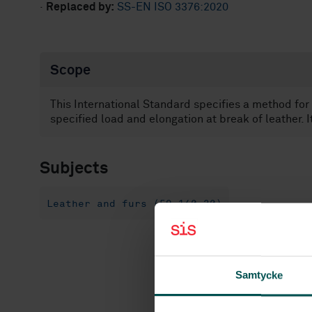
·
Replaced by:
SS-EN ISO 3376:2020
Scope
This International Standard specifies a method for 
specified load and elongation at break of leather. It
Subjects
Leather and furs (59.140.30)
Samtycke