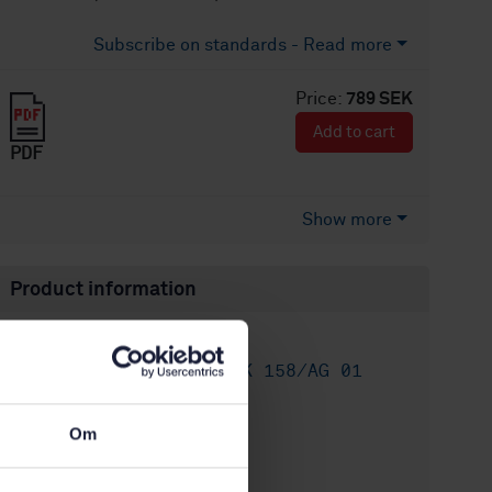
Subscribe on standards - Read more
Price:
789 SEK
Add to cart
PDF
Show more
Product information
English
Language:
Läder, SIS/TK 158/AG 01
Written by:
International title:
STD-82598
Om
Article no:
2
Edition: