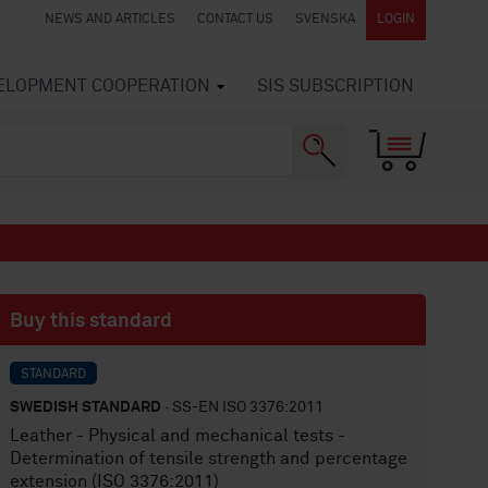
NEWS AND ARTICLES
CONTACT US
SVENSKA
LOGIN
VELOPMENT COOPERATION
SIS SUBSCRIPTION
Buy this standard
STANDARD
SWEDISH STANDARD
· SS-EN ISO 3376:2011
Leather - Physical and mechanical tests -
Determination of tensile strength and percentage
extension (ISO 3376:2011)