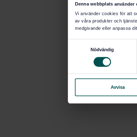
Denna webbplats använder 
Vi använder cookies för att s
av våra produkter och tjänster
medgivande eller anpassa dit
S
Nödvändig
a
m
t
y
c
k
Avvisa
e
s
v
a
l