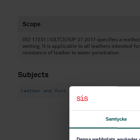
Scope
ISO 17231 | IULTCS/IUP 37:2017 specifies a method 
wetting. It is applicable to all leathers intended f
resistance of leather to water penetration.
Subjects
Leather and furs (59.140.30)
Samtycke
Denna webbplats använder 