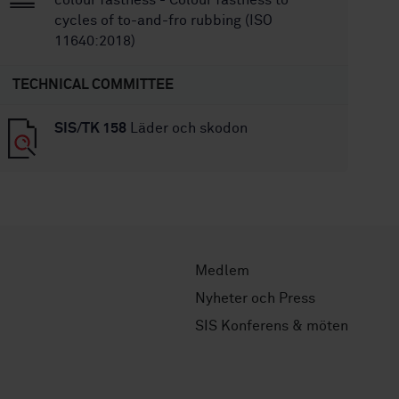
colour fastness - Colour fastness to
cycles of to-and-fro rubbing (ISO
11640:2018)
TECHNICAL COMMITTEE
SIS/TK 158
Läder och skodon
Medlem
Nyheter och Press
SIS Konferens & möten