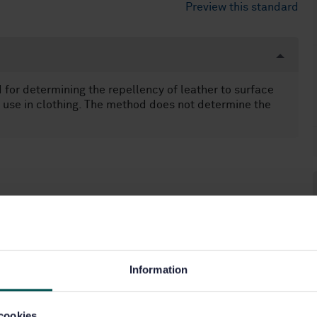
Preview this standard
for determining the repellency of leather to surface
or use in clothing. The method does not determine the
Information
cookies