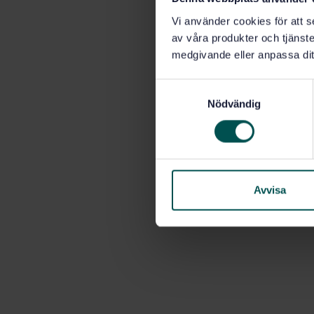
Vi använder cookies för att s
av våra produkter och tjänster
medgivande eller anpassa dit
S
Nödvändig
a
m
t
y
c
k
Avvisa
e
s
v
a
l