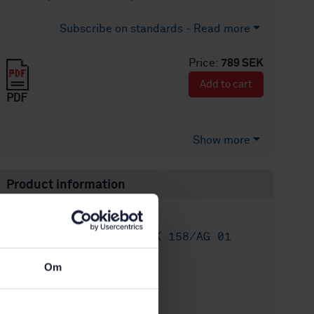
Subscribe on standards - Read more
Price:
789 SEK
Add to cart
PDF
Show more
Product information
English
Language:
Läder, SIS/TK 158/AG 01
Written by:
International title:
Om
STD-8028864
Article no:
2
Edition: