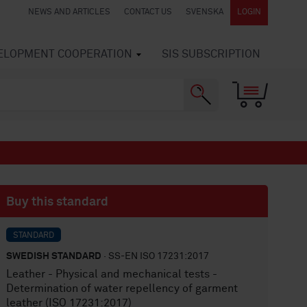
NEWS AND ARTICLES
CONTACT US
SVENSKA
LOGIN
VELOPMENT COOPERATION
SIS SUBSCRIPTION
Buy this standard
STANDARD
SWEDISH STANDARD
· SS-EN ISO 17231:2017
Leather - Physical and mechanical tests -
Determination of water repellency of garment
leather (ISO 17231:2017)