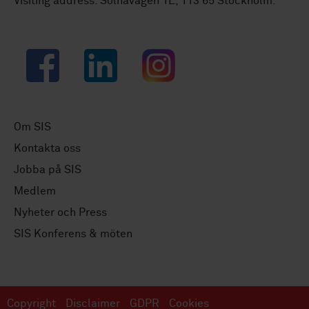
Visiting address: Solnavägen 1E, 113 65 Stockholm.
Facebook
LinkedIn
Instagram
Om SIS
Kontakta oss
Jobba på SIS
Medlem
Nyheter och Press
SIS Konferens & möten
Copyright
Disclaimer
GDPR
Cookies