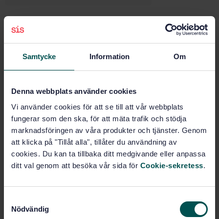
Buy this standard
Samtycke
Information
Om
STANDARD
SWEDISH STANDARD
· SS-EN ISO 9934-3:2015
Non-destructive testing - Magnetic particle testing -
Denna webbplats använder cookies
Part 3: Equipment (ISO 9934-3:2015)
Vi använder cookies för att se till att vår webbplats
Subscribe on standards - Read more
fungerar som den ska, för att mäta trafik och stödja
marknadsföringen av våra produkter och tjänster. Genom
Price:
943 SEK
att klicka på "Tillåt alla", tillåter du användning av
Add to cart
cookies. Du kan ta tillbaka ditt medgivande eller anpassa
PDF
ditt val genom att besöka vår sida för
Cookie-sekretess
.
Show more
S
Nödvändig
a
Product information