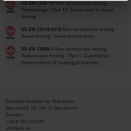
SS-EN 1330-10
Non-destructive testing -
Terminology - Part 10: Terms used in visual
testing
SS-EN 13018:2016
Non-destructive testing -
Visual testing - General principles
SS-EN 13068-1
Non-destructive testing -
Radioscopic testing - Part 1: Quantitative
measurement of imaging properties
Swedish Institute for Standards
Box 45443, SE-104 31 Stockholm
Sweden
+46 8-555 520 00
info@sis.se