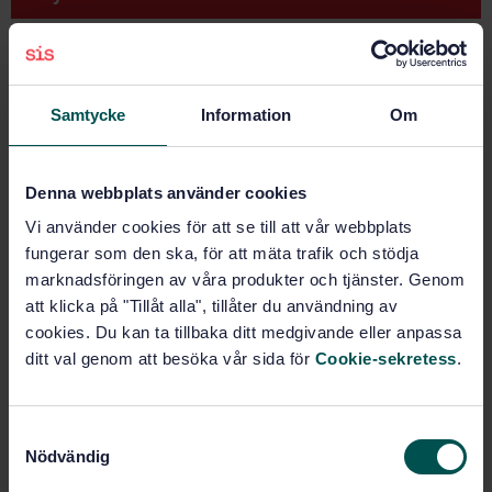
STANDARD
SWEDISH STANDARD
· SS-EN IEC 61784-2-19:2023
Industrial networks - Profiles - Part 2-19: Additional
Samtycke
Information
Om
real-time fieldbus profiles based on ISO/IEC/IEEE
8802-3 - CPF 19
Denna webbplats använder cookies
Subscribe on standards - Read more
Vi använder cookies för att se till att vår webbplats
fungerar som den ska, för att mäta trafik och stödja
Price:
645 SEK
marknadsföringen av våra produkter och tjänster. Genom
Add to cart
att klicka på "Tillåt alla", tillåter du användning av
PDF
cookies. Du kan ta tillbaka ditt medgivande eller anpassa
ditt val genom att besöka vår sida för
Cookie-sekretess
.
Show more
S
Product information
Nödvändig
a
English
m
Language: