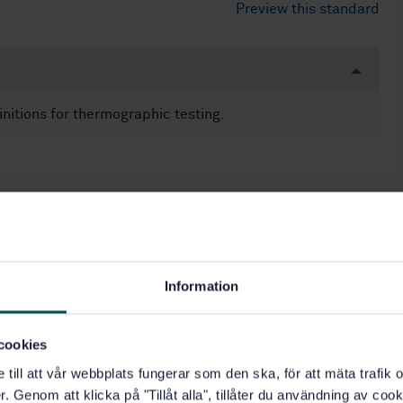
Preview this standard
nitions for thermographic testing.
estructive testing (19.100)
Information
cookies
e till att vår webbplats fungerar som den ska, för att mäta trafi
. Genom att klicka på "Tillåt alla", tillåter du användning av cooki