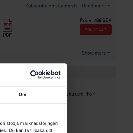
Subscribe on standards - Read more
Price:
789 SEK
Add to cart
PDF
Show more
Product information
English
Language:
Svenska institutet för
Written by:
Om
standarder
International title:
STD-8022114
Article no:
k och stödja marknadsföringen
1
Edition:
es. Du kan ta tillbaka ditt