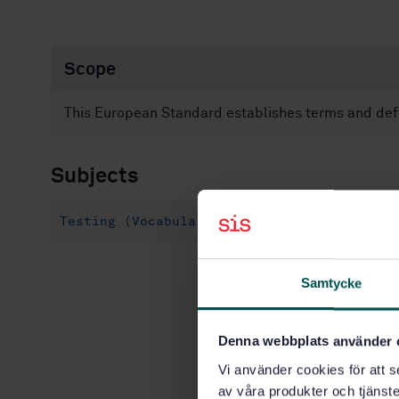
Scope
This European Standard establishes terms and defi
Subjects
Testing (Vocabularies) (01.040.19)
Non-d
Samtycke
Denna webbplats använder 
Vi använder cookies för att s
av våra produkter och tjänster