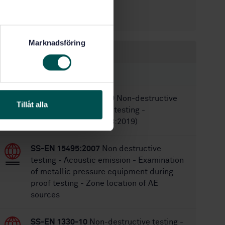
8/23/2016
Approved:
20
No of pages:
Marknadsföring
Within the same area
STANDARDS
SS-EN ISO 12718:2019
Non-destructive
Tillåt alla
testing - Eddy current testing -
Vocabulary (ISO 12718:2019)
SS-EN 15495:2007
Non destructive
testing - Acoustic emission - Examination
of metallic pressure equipment during
proof testing - Zone location of AE
sources
SS-EN 1330-10
Non-destructive testing -