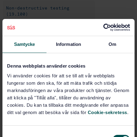
Non-destructive testing
(19.100)
Buy this standard
Samtycke
Information
Om
STANDARD
SWEDISH STANDARD
· SS-EN ISO 5577:2025
Denna webbplats använder cookies
Non-destructive testing — Ultrasonic testing —
Vi använder cookies för att se till att vår webbplats
Vocabulary (ISO 5577:2025, IDT)
fungerar som den ska, för att mäta trafik och stödja
marknadsföringen av våra produkter och tjänster. Genom
Subscribe on standards - Read more
att klicka på "Tillåt alla", tillåter du användning av
Price:
1 599 SEK
cookies. Du kan ta tillbaka ditt medgivande eller anpassa
ditt val genom att besöka vår sida för
Cookie-sekretess
.
Add to cart
PDF
S
Show more