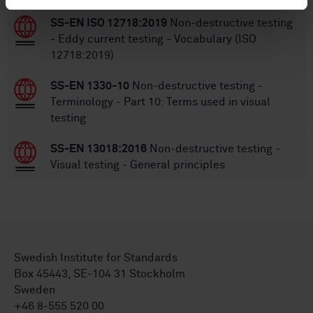
SS-EN ISO 12718:2019
Non-destructive testing
- Eddy current testing - Vocabulary (ISO
12718:2019)
SS-EN 1330-10
Non-destructive testing -
Terminology - Part 10: Terms used in visual
testing
SS-EN 13018:2016
Non-destructive testing -
Visual testing - General principles
Swedish Institute for Standards
Box 45443, SE-104 31 Stockholm
Sweden
+46 8-555 520 00