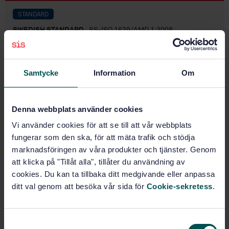
STANDARD
SWEDISH STANDARD
· SS-ISO 1629/AMD 1:2008
Rubbers and latices - Nomenclature (ISO
1629:1995/Amd 1:2007, IDT)
Samtycke
Information
Om
Subscribe on standards - Read more
Price:
543 SEK
Denna webbplats använder cookies
Add to cart
Vi använder cookies för att se till att vår webbplats
PDF
fungerar som den ska, för att mäta trafik och stödja
marknadsföringen av våra produkter och tjänster. Genom
Show more
att klicka på "Tillåt alla", tillåter du användning av
cookies. Du kan ta tillbaka ditt medgivande eller anpassa
Product information
ditt val genom att besöka vår sida för
Cookie-sekretess
.
English
Language:
S
Svenska institutet för
Written by: