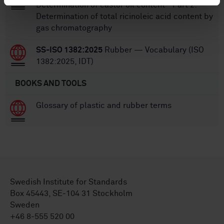
Determination of castor oil content - Part 2:
Determination of total ricinoleic acid content by
gas chromatography
SS-ISO 1382:2025
Rubber — Vocabulary (ISO
1382:2025, IDT)
BOOKS AND TOOLS
Glossary of plastic and rubber terms
Swedish Institute for Standards
Box 45443, SE-104 31 Stockholm
Sweden
+46 8-555 520 00