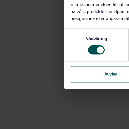
Vi använder cookies för att s
av våra produkter och tjänster
medgivande eller anpassa dit
S
Nödvändig
a
m
t
y
c
k
Avvisa
e
s
v
a
l