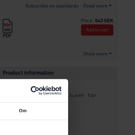
Subscribe on standards - Read more
Price:
543 SEK
Add to cart
PDF
Show more
Product information
English
Language:
Svenska institutet för
Written by:
standarder
Om
International title:
STD-31241
Article no:
1
Edition: