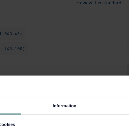
Preview this standard
1.040.43)
s (43.100)
Information
cookies