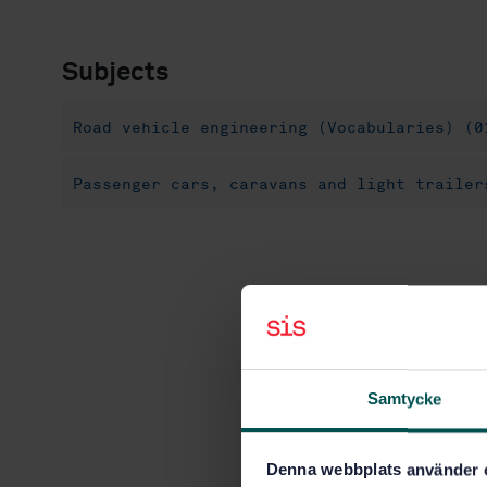
Subjects
Road vehicle engineering (Vocabularies) (0
Passenger cars, caravans and light trailer
Samtycke
Denna webbplats använder 