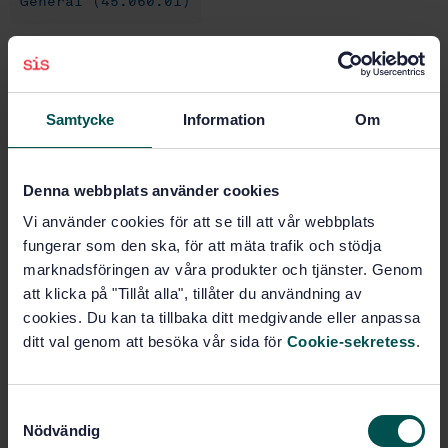
General (45.060.01)
Buy this standard
Samtycke
Information
Om
STANDARD
SWEDISH STANDARD
· SS-ISO 9879:2025
Railway applications — Rolling stock maintenance
Denna webbplats använder cookies
— Vocabulary (ISO 9879:2024, IDT)
Vi använder cookies för att se till att vår webbplats
fungerar som den ska, för att mäta trafik och stödja
Subscribe on standards - Read more
marknadsföringen av våra produkter och tjänster. Genom
att klicka på "Tillåt alla", tillåter du användning av
Price:
789 SEK
cookies. Du kan ta tillbaka ditt medgivande eller anpassa
Add to cart
ditt val genom att besöka vår sida för
Cookie-sekretess
.
PDF
Show more
S
Nödvändig
a