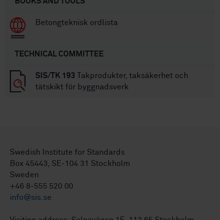
BOOKS AND TOOLS
Betongteknisk ordlista
TECHNICAL COMMITTEE
SIS/TK 193
Takprodukter, taksäkerhet och
tätskikt för byggnadsverk
Swedish Institute for Standards
Box 45443, SE-104 31 Stockholm
Sweden
+46 8-555 520 00
info@sis.se
Visiting address: Solnavägen 1E, 113 65 Stockholm.