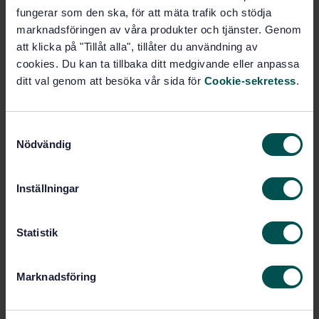
Price:
1 420 SEK
fungerar som den ska, för att mäta trafik och stödja
Add to cart
marknadsföringen av våra produkter och tjänster. Genom
PDF
att klicka på "Tillåt alla", tillåter du användning av
cookies. Du kan ta tillbaka ditt medgivande eller anpassa
Show more
ditt val genom att besöka vår sida för
Cookie-sekretess
.
Product information
S
Nödvändig
a
English
Language:
m
Tätskikt för låglutande tak
Written by:
t
Inställningar
och broar, SIS/TK 193/AG 02
y
International title:
c
STD-74655
k
Statistik
Article no:
e
2
Edition:
s
7/14/2010
Approved:
Marknadsföring
v
44
No of pages:
a
SS-EN 13859-2:2004+A1:2008
Replaces:
l