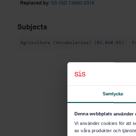
·
Replaced by:
SS-ISO 13860:2016
Subjects
Agriculture (Vocabularies) (01.040.65)
F
Samtycke
Denna webbplats använder 
Vi använder cookies för att s
av våra produkter och tjänster