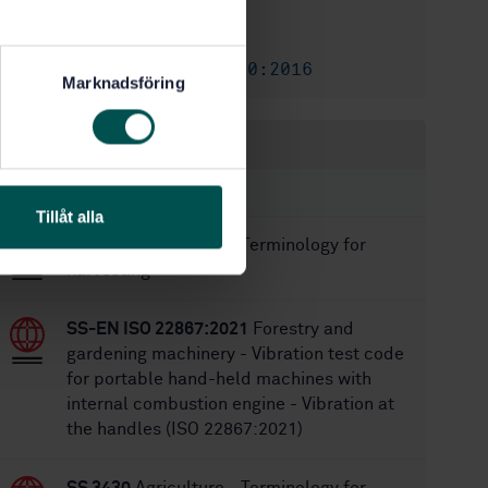
5/19/2000
Approved:
12
No of pages:
SS-ISO 13860:2016
Replaced by:
Marknadsföring
Within the same area
STANDARDS
Tillåt alla
SS 3427
Agriculture - Terminology for
harvesting
SS-EN ISO 22867:2021
Forestry and
gardening machinery - Vibration test code
for portable hand-held machines with
internal combustion engine - Vibration at
the handles (ISO 22867:2021)