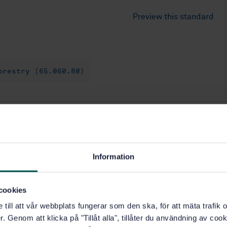
Preview this standard
orestry (65.060.80)
Information
cookies
e till att vår webbplats fungerar som den ska, för att mäta trafi
. Genom att klicka på "Tillåt alla", tillåter du användning av cooki