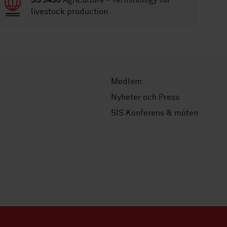
SS 3430
Agriculture - Terminology for
livestock production
Medlem
Nyheter och Press
SIS Konferens & möten